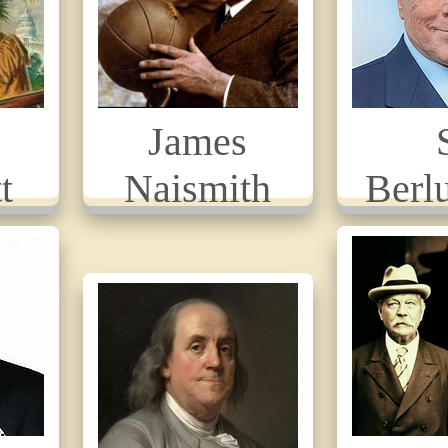
James
t
Naismith
Berl