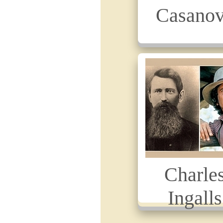
Casano
Charle
Ingalls