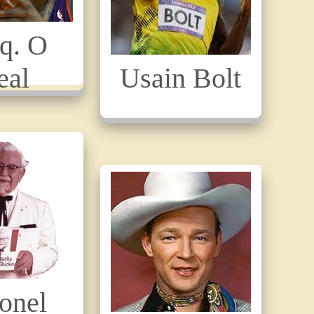
q. O
eal
Usain Bolt
onel