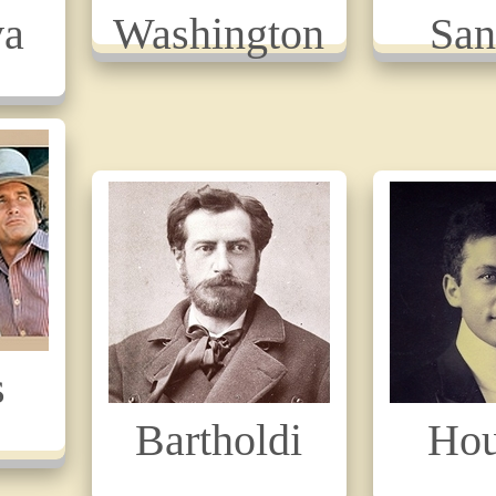
va
Washington
San
s
Bartholdi
Hou