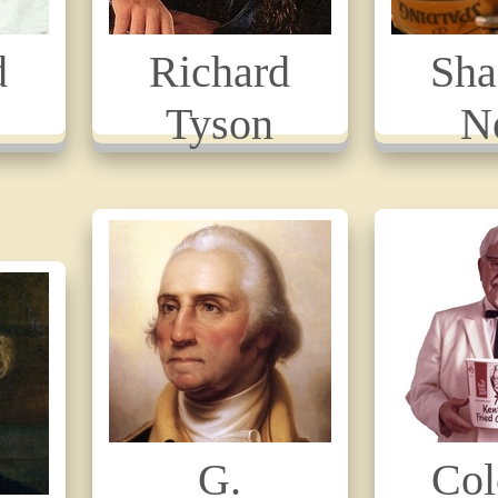
d
Richard
Sha
Tyson
N
G.
Col