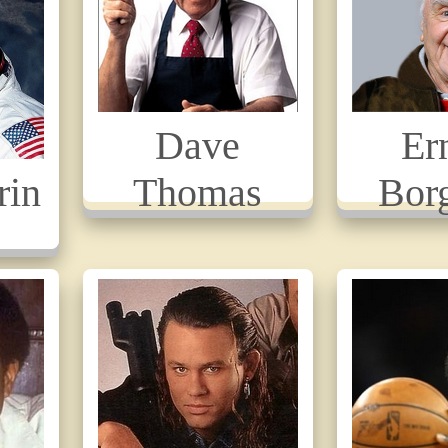
Dave
Er
rin
Thomas
Bor