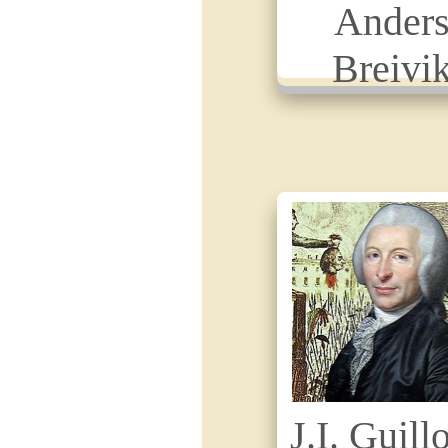
Ander
Breivi
J.I. Guill