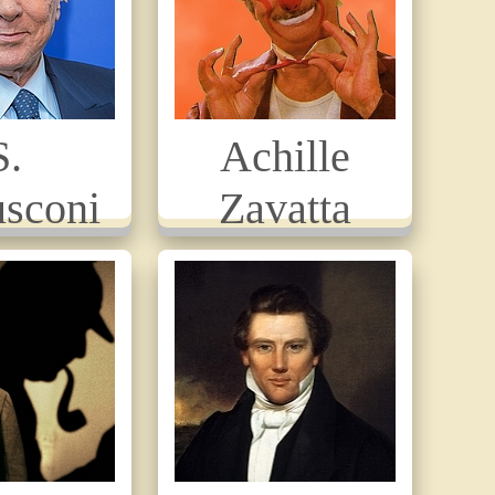
S.
Achille
usconi
Zavatta