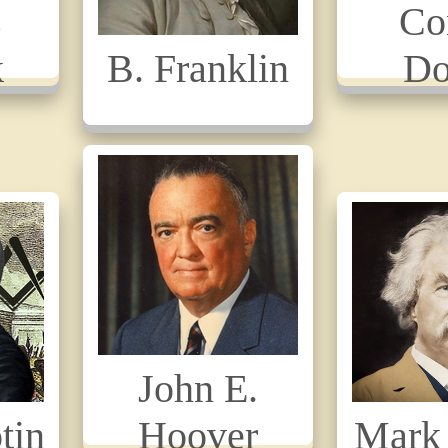
s
Co
k
B. Franklin
Do
John E.
otin
Hoover
Mark