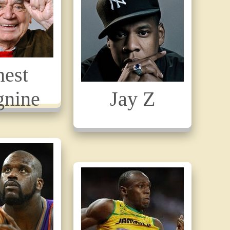
nest
gnine
Jay Z