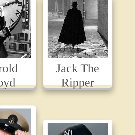
rold
Jack The
oyd
Ripper