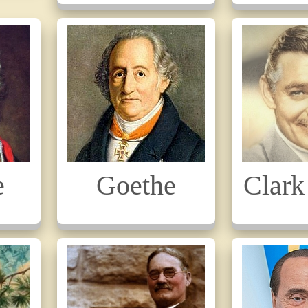
e
Goethe
Clark