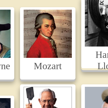
Ha
yne
Mozart
Ll