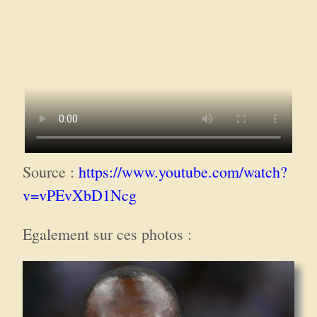
Source :
https://www.youtube.com/watch?
v=vPEvXbD1Ncg
Egalement sur ces photos :