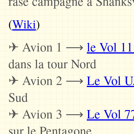
rase campagne à Shanksvi
(
Wiki
)
✈ Avion 1 ⟶
le Vol 1
dans la tour Nord
✈ Avion 2 ⟶
Le Vol 
Sud
✈ Avion 3 ⟶
Le Vol 7
sur le Pentagone